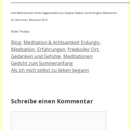
__________________________________________________________
Alle Meditationen leicht abgewandelt aus: Stephan Bodian: So leicht geht Meditation
für Dummies, München 2015
Bilder: Pixabay
Kategorien
Schlagwörter
Blog
,
Meditation & Achtsamkeit
Erdungs-
Meditation
,
Erfahrungen
,
friedvoller Ort
,
Gedanken und Gefühle
,
Meditationen
Gedicht zum Sommeranfang
Als ich mich selbst zu lieben begann
Schreibe einen Kommentar
Kommentar