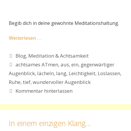
Begib dich in deine gewohnte Meditationshaltung.
Weiterlesen …
Kategorien
Blog
,
Meditation & Achtsamkeit
Schlagwörter
achtsames ATmen
,
aus
,
ein
,
gegenwärtiger
Augenblick
,
lächeln
,
lang
,
Leichtigkeit
,
Loslassen
,
Ruhe
,
tief
,
wundervoller Augenblick
Kommentar hinterlassen
In einem einzigen Klang…