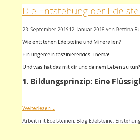
Die Entstehung der Edelstei
23. September 2019
12. Januar 2018
von
Bettina R
Wie entstehen Edelsteine und Mineralien?
Ein ungemein faszinierendes Thema!
Und was hat das mit dir und deinem Leben zu tun
1. Bildungsprinzip: Eine Flüssig
Weiterlesen …
Kategorien
Schlagwörter
Arbeit mit Edelsteinen
,
Blog
Edelsteine
,
Enstehun