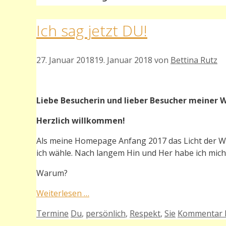
Ich sag jetzt DU!
27. Januar 2018
19. Januar 2018
von
Bettina Rutz
Liebe Besucherin und lieber Besucher meiner 
Herzlich willkommen!
Als meine Homepage Anfang 2017 das Licht der We
ich wähle. Nach langem Hin und Her habe ich mich 
Warum?
Weiterlesen …
Kategorien
Schlagwörter
Termine
Du
,
persönlich
,
Respekt
,
Sie
Kommentar h