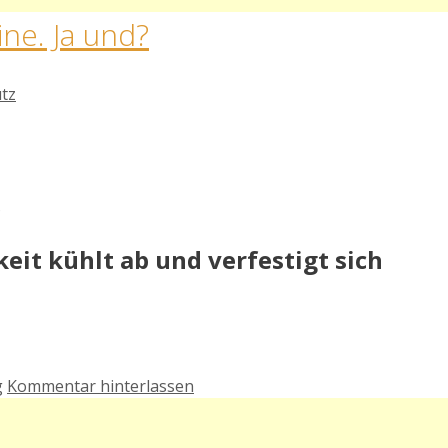
ne. Ja und?
utz
?
keit kühlt ab und verfestigt sich
g
Kommentar hinterlassen