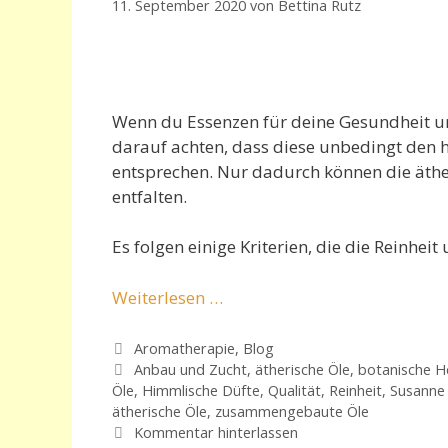
11. September 2020
von
Bettina Rutz
Wenn du Essenzen für deine Gesundheit un
darauf achten, dass diese unbedingt den 
entsprechen. Nur dadurch können die äthe
entfalten.
Es folgen einige Kriterien, die die Reinhe
Weiterlesen …
Kategorien
Aromatherapie
,
Blog
Schlagwörter
Anbau und Zucht
,
ätherische Öle
,
botanische H
Öle
,
Himmlische Düfte
,
Qualität
,
Reinheit
,
Susanne 
ätherische Öle
,
zusammengebaute Öle
Kommentar hinterlassen