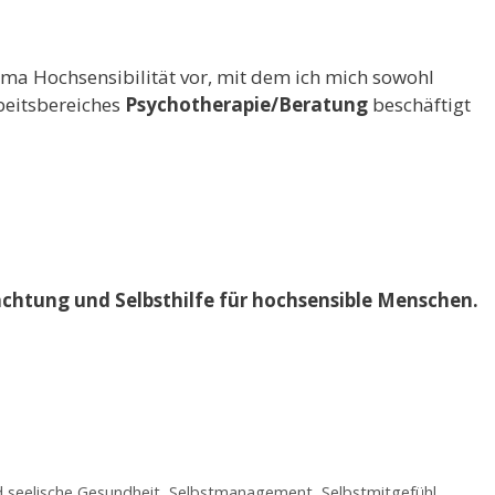
ema Hochsensibilität vor, mit dem ich mich sowohl
beitsbereiches
Psychotherapie/Beratung
beschäftigt
achtung und Selbsthilfe für hochsensible Menschen.
d seelische Gesundheit
,
Selbstmanagement
,
Selbstmitgefühl