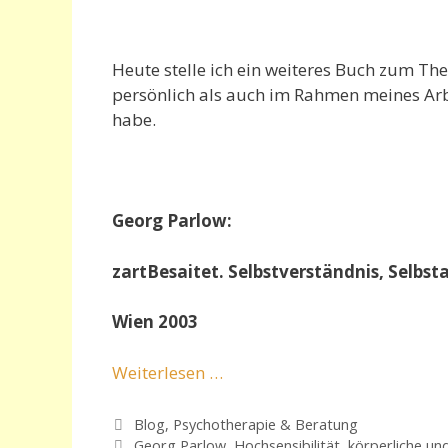
Heute stelle ich ein weiteres Buch zum Th
persönlich als auch im Rahmen meines Ar
habe.
Georg Parlow:
zartBesaitet.
Selbstverständnis, Selbst
Wien 2003
Weiterlesen …
Kategorien
Blog
,
Psychotherapie & Beratung
Schlagwörter
Georg Parlow
,
Hochsensibilität
,
körperliche un