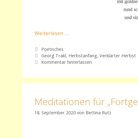
mit goldne
rund s
und si
Weiterlesen …
Kategorien
Poetisches
Schlagwörter
Georg Trakl
,
Herbstanfang
,
Verklärter Herbst
Kommentar hinterlassen
Meditationen für „Fortge
18. September 2020
von
Bettina Rutz