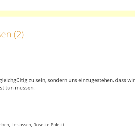
en (2)
leichgültig zu sein, sondern uns einzugestehen, dass wir
bst tun müssen.
Leben
,
Loslassen
,
Rosette Poletti