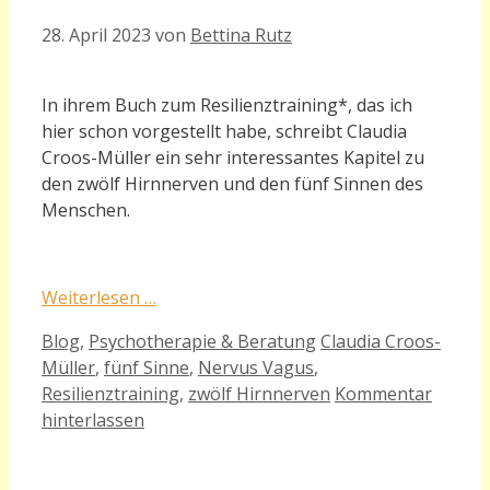
28. April 2023
von
Bettina Rutz
In ihrem Buch zum Resilienztraining*, das ich
hier schon vorgestellt habe, schreibt Claudia
Croos-Müller ein sehr interessantes Kapitel zu
den zwölf Hirnnerven und den fünf Sinnen des
Menschen.
Weiterlesen …
Kategorien
Schlagwörter
Blog
,
Psychotherapie & Beratung
Claudia Croos-
Müller
,
fünf Sinne
,
Nervus Vagus
,
Resilienztraining
,
zwölf Hirnnerven
Kommentar
hinterlassen