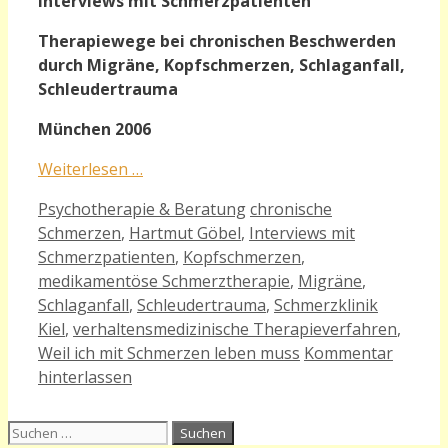
Interviews mit Schmerzpatienten
Therapiewege bei chronischen Beschwerden
durch Migräne, Kopfschmerzen, Schlaganfall,
Schleudertrauma
München 2006
Weiterlesen …
Kategorien
Schlagwörter
Psychotherapie & Beratung
chronische
Schmerzen
,
Hartmut Göbel
,
Interviews mit
Schmerzpatienten
,
Kopfschmerzen
,
medikamentöse Schmerztherapie
,
Migräne
,
Schlaganfall
,
Schleudertrauma
,
Schmerzklinik
Kiel
,
verhaltensmedizinische Therapieverfahren
,
Weil ich mit Schmerzen leben muss
Kommentar
hinterlassen
Suchen