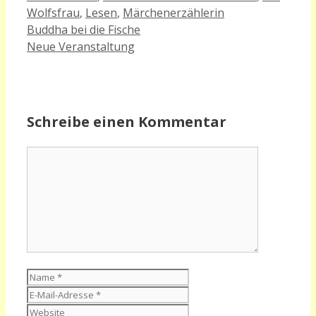
Wolfsfrau
,
Lesen
,
Märchenerzählerin
Buddha bei die Fische
Neue Veranstaltung
Schreibe einen Kommentar
Kommentar
Name
E-
Mail-
Website
Adresse