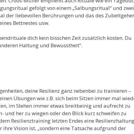
n. Croos-Müller empfiehlt auch Rituale wie ein Tagebu
igungsritual gefolgt von einem „Salbungsritual“ und zwei
al der liebevollen Berührungen und das des Zubettgehe
ines Bettnestes usw.
bendrituale dich kein bisschen Zeit zusätzlich kosten. Du
r anderen Haltung und Bewusstheit“.
egenheiten, deine Resilienz ganz nebenbei zu trainieren –
leinen Übungen wie z.B. sich beim Sitzen immer mal wied
en, im Stehen immer etwas breitbeinig und aufrecht zu
n- und her zu wiegen oder den Blick kurz schweifen zu
 dem Resilienztraining letzten Endes eine Resilienzhaltun
r ihre Vision ist, „sondern eine Tatsache aufgrund der