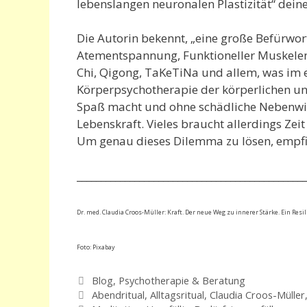
lebenslangen neuronalen Plastizität“ dein
Die Autorin bekennt, „eine große Befürwor
Atementspannung, Funktioneller Muskelent
Chi, Qigong, TaKeTiNa und allem, was i
Körperpsychotherapie der körperlichen un
Spaß macht und ohne schädliche Nebenwirku
Lebenskraft. Vieles braucht allerdings Ze
Um genau dieses Dilemma zu lösen, empfieh
________________________________________________
Dr. med. Claudia Croos-Müller: Kraft. Der neue Weg zu innerer Stärke. Ein Res
Foto: Pixabay
Kategorien
Blog
,
Psychotherapie & Beratung
Schlagwörter
Abendritual
,
Alltagsritual
,
Claudia Croos-Müller