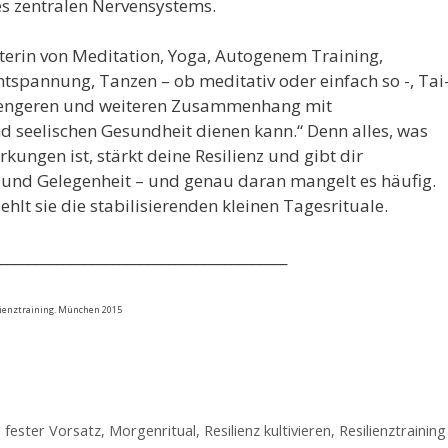
es zentralen Nervensystems.
terin von Meditation, Yoga, Autogenem Training,
spannung, Tanzen – ob meditativ oder einfach so -, Tai
m engeren und weiteren Zusammenhang mit
d seelischen Gesundheit dienen kann.“ Denn alles, was
ngen ist, stärkt deine Resilienz und gibt dir
it und Gelegenheit – und genau daran mangelt es häufig.
lt sie die stabilisierenden kleinen Tagesrituale.
_________________________________________
ilienztraining. München 2015
,
fester Vorsatz
,
Morgenritual
,
Resilienz kultivieren
,
Resilienztraining