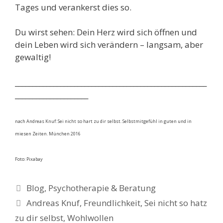
Tages und verankerst dies so.
Du wirst sehen: Dein Herz wird sich öffnen und
dein Leben wird sich verändern – langsam, aber
gewaltig!
_______________________________________________________
_____________________
nach Andreas Knuf: Sei nicht so hart zu dir selbst. Selbstmitgefühl in guten und in
miesen Zeiten. München 2016
Foto: Pixabay
Kategorien
Blog
,
Psychotherapie & Beratung
Schlagwörter
Andreas Knuf
,
Freundlichkeit
,
Sei nicht so hatz
zu dir selbst
,
Wohlwollen