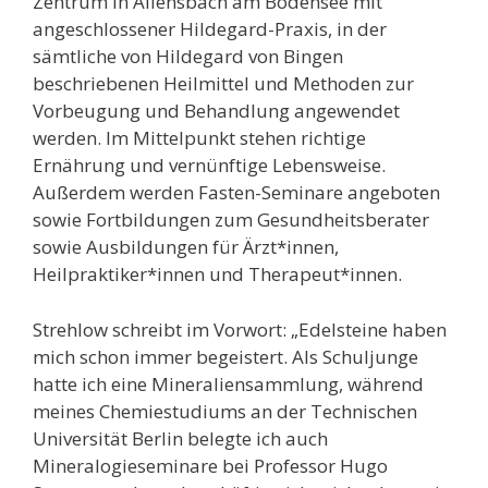
Zentrum in Allensbach am Bodensee
mit
angeschlossener Hildegard-Praxis, in de
r
sämtliche von Hildegard von Bingen
beschriebenen Heilmittel und Methoden zur
Vorbeugung und Behandlung angewendet
werden. Im Mittelpunkt stehen richtige
Ernährung und vernünftige Lebensweise.
Außerdem werden Fasten
-S
eminare
angeboten
sowie
Fortbildungen zum Gesundheitsberater
sowie
Ausbildung
en
für Ärzt*
innen,
H
eilpraktiker*
innen
und
Therapeut*
inn
en.
Strehlow schreibt im Vorwort: „Edelsteine haben
mich schon immer begeistert. Als Schuljunge
hatte ich eine Mineraliensammlung, während
meines Chemiestudiums an der Technischen
Universität Berlin belegte ich auch
Mineralogieseminare bei Professor Hugo