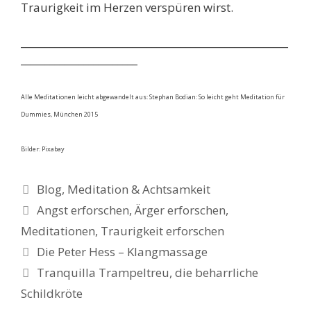
Traurigkeit im Herzen verspüren wirst.
_______________________________________________________
________________________
Alle Meditationen leicht abgewandelt aus: Stephan Bodian: So leicht geht Meditation für
Dummies, München 2015
Bilder: Pixabay
Kategorien
Blog
,
Meditation & Achtsamkeit
Schlagwörter
Angst erforschen
,
Ärger erforschen
,
Meditationen
,
Traurigkeit erforschen
Die Peter Hess – Klangmassage
Tranquilla Trampeltreu, die beharrliche
Schildkröte