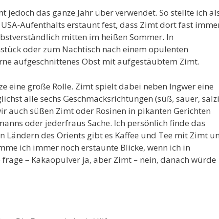
 jedoch das ganze Jahr über verwendet. So stellte ich al
SA-Aufenthalts erstaunt fest, dass Zimt dort fast imme
lbstverständlich mitten im heißen Sommer. In
hstück oder zum Nachtisch nach einem opulenten
rne aufgeschnittenes Obst mit aufgestäubtem Zimt.
e eine große Rolle. Zimt spielt dabei neben Ingwer eine
ichst alle sechs Geschmacksrichtungen (süß, sauer, salzi
n wir auch süßen Zimt oder Rosinen in pikanten Gerichten
manns oder jederfraus Sache. Ich persönlich finde das
en Ländern des Orients gibt es Kaffee und Tee mit Zimt u
me ich immer noch erstaunte Blicke, wenn ich in
 frage – Kakaopulver ja, aber Zimt – nein, danach würde