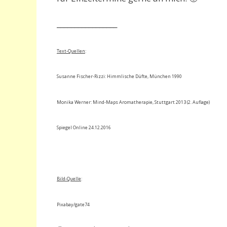
_________________
Text-
Quellen
:
Susanne Fischer-Rizzi: Himmlische Düfte, München 1990
Monika Werner: Mind-Maps Aromatherapie, Stuttgart 2013 (2. Auflage)
Spiegel Online 24.12.2016
Bild-Quelle
:
Pixabay/gate74