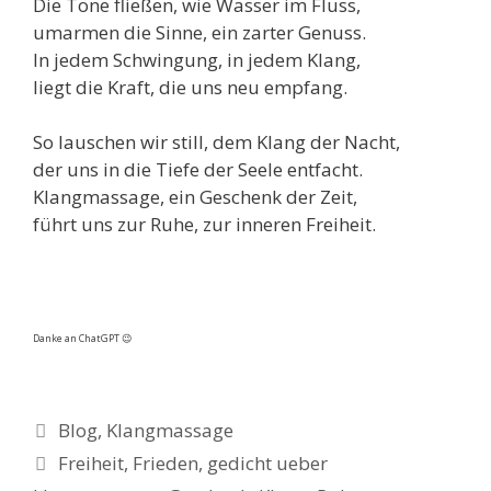
Die Töne fließen, wie Wasser im Fluss,
umarmen die Sinne, ein zarter Genuss.
In jedem Schwingung, in jedem Klang,
liegt die Kraft, die uns neu empfang.
So lauschen wir still, dem Klang der Nacht,
der uns in die Tiefe der Seele entfacht.
Klangmassage, ein Geschenk der Zeit,
führt uns zur Ruhe, zur inneren Freiheit.
Danke an ChatGPT 😉
Kategorien
Blog
,
Klangmassage
Schlagwörter
Freiheit
,
Frieden
,
gedicht ueber