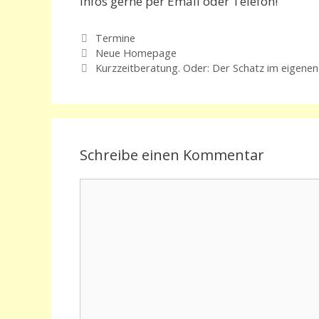
Infos gerne per Email oder Telefon!
Kategorien
Termine
Neue Homepage
Kurzzeitberatung. Oder: Der Schatz im eigene
Schreibe einen Kommentar
Kommentar