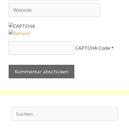
Adresse
Website
CAPTCHA Code
*
Suchen
nach: