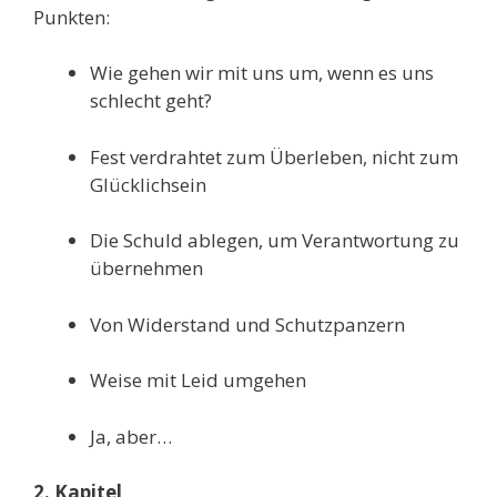
Punkten:
Wi
e gehen wir mit uns um, wenn es uns
schlecht geht?
F
est verdrahtet zum Überleben, nicht zum
Glücklichsein
D
ie Schuld ablegen, um Verantwortung zu
übernehmen
V
on Widerstand und Schutzpanzern
W
eise mit Leid umgehen
J
a, aber…
2. Kapitel