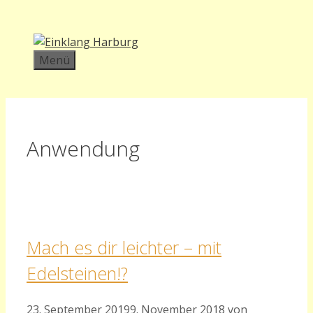
Zum
Inhalt
springen
Menü
Anwendung
Mach es dir leichter – mit
Edelsteinen!?
23. September 2019
9. November 2018
von