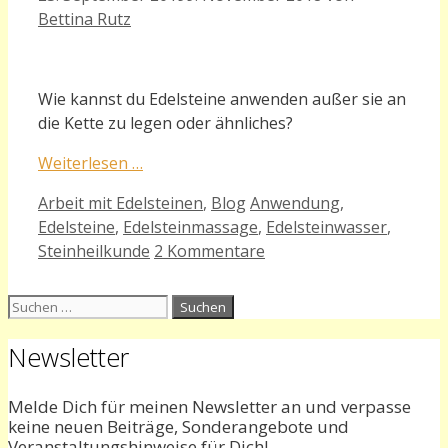
Bettina Rutz
Wie kannst du Edelsteine anwenden außer sie an
die Kette zu legen oder ähnliches?
Weiterlesen …
Kategorien
Schlagwörter
Arbeit mit Edelsteinen
,
Blog
Anwendung
,
Edelsteine
,
Edelsteinmassage
,
Edelsteinwasser
,
Steinheilkunde
2 Kommentare
Suchen
nach:
Newsletter
Melde Dich für meinen Newsletter an und verpasse
keine neuen Beiträge, Sonderangebote und
Veranstaltungshinweise für Dich!