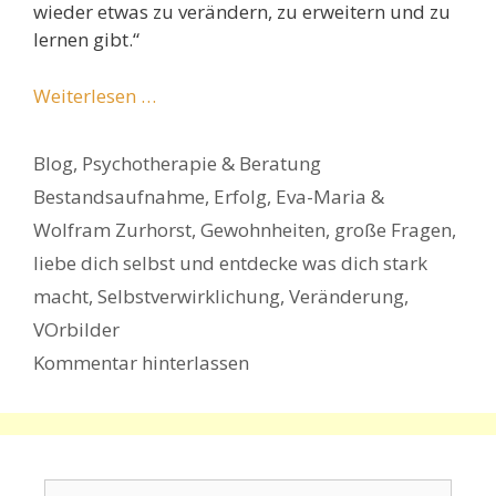
wieder etwas zu verändern, zu erweitern und zu
lernen gibt.“
Weiterlesen …
Kategorien
Blog
,
Psychotherapie & Beratung
Schlagwörter
Bestandsaufnahme
,
Erfolg
,
Eva-Maria &
Wolfram Zurhorst
,
Gewohnheiten
,
große Fragen
,
liebe dich selbst und entdecke was dich stark
macht
,
Selbstverwirklichung
,
Veränderung
,
VOrbilder
Kommentar hinterlassen
Suchen