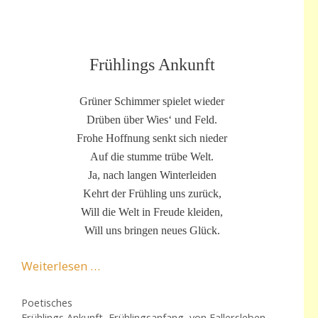
Frühlings Ankunft
Grüner Schimmer spielet wieder
Drüben über Wies‘ und Feld.
Frohe Hoffnung senkt sich nieder
Auf die stumme trübe Welt.
Ja, nach langen Winterleiden
Kehrt der Frühling uns zurück,
Will die Welt in Freude kleiden,
Will uns bringen neues Glück.
Weiterlesen …
Kategorien
Poetisches
Schlagwörter
Frühlings Ankunft
,
Frühlingsanfang
,
von Fallersleben