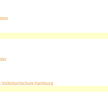
rzens
nter
r Volkshochschule Hamburg