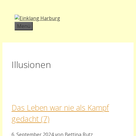
Zum
Inhalt
springen
Menü
Illusionen
Das Leben war nie als Kampf
gedacht (7)
6. September 2024
von
Bettina Rutz