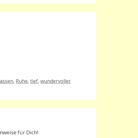
lassen
,
Ruhe
,
tief
,
wundervoller
weise für Dich!