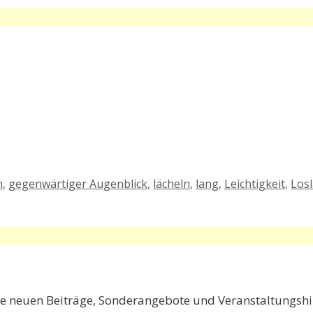
n
,
gegenwärtiger Augenblick
,
lächeln
,
lang
,
Leichtigkeit
,
Los
e neuen Beiträge, Sonderangebote und Veranstaltungshin