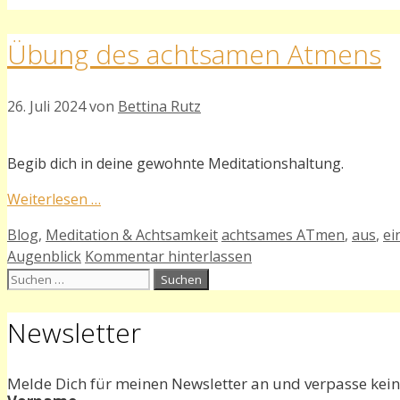
Übung des achtsamen Atmens
26. Juli 2024
von
Bettina Rutz
Begib dich in deine gewohnte Meditationshaltung.
Weiterlesen …
Kategorien
Schlagwörter
Blog
,
Meditation & Achtsamkeit
achtsames ATmen
,
aus
,
ei
Augenblick
Kommentar hinterlassen
Suchen
nach:
Newsletter
Melde Dich für meinen Newsletter an und verpasse kein