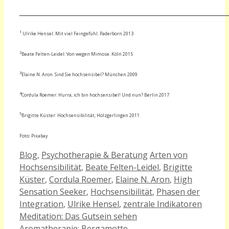
_____________________________________
_____________________
1
Ulrike Hensel: Mit viel Feingefühl. Paderborn 2013
2
Beate Felten-Leidel: Von wegen Mimose. Köln 2015
3
Elaine N. Aron: Sind Sie hochsensibel? München 2009
4
Cordula Roemer: Hurra, ich bin hochsensibel! Und nun? Berlin 2017
5
Brigitte Küster: Hochsensibilität, Holzgerlingen 2011
Foto: Pixabay
Kategorien
Schlagwörter
Blog
,
Psychotherapie & Beratung
Arten von
Hochsensibilität
,
Beate Felten-Leidel
,
Brigitte
Küster
,
Cordula Roemer
,
Elaine N. Aron
,
High
Sensation Seeker
,
Hochsensibilität
,
Phasen der
Integration
,
Ulrike Hensel
,
zentrale Indikatoren
Meditation: Das Gutsein sehen
Aromatherapie: Bergamotte