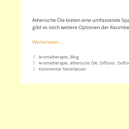
Ätherische Öle bieten eine umfassende S
gibt es noch weitere
Option
en der Raumbe
Weiterlesen …
Kategorien
Aromatherapie
,
Blog
Schlagwörter
Aromatherapie
,
ätherische Öle
,
Diffusor
,
Dufts
Kommentar hinterlassen