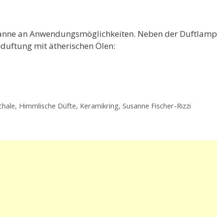
panne an Anwendungsmöglichkeiten.
Neben der Duftlamp
duftung mit
ätherische
n
Öle
n:
chale
,
Himmlische Düfte
,
Keramikring
,
Susanne Fischer-Rizzi