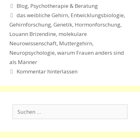
Kategorien
Blog
,
Psychotherapie & Beratung
Schlagwörter
das weibliche Gehirn
,
Entwicklungsbiologie
,
Gehirnforschung
,
Genetik
,
Hormonforschung
,
Louann Brizendine
,
molekulare
Neurowissenschaft
,
Muttergehirn
,
Neuropsychologie
,
warum Frauen anders sind
als Männer
Kommentar hinterlassen
Suchen
nach: