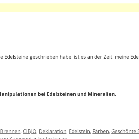
e Edelsteine geschrieben habe, ist es an der Zeit, meine Ede
anipulationen bei Edelsteinen und Mineralien.
Brennen
,
CIBJO
,
Deklaration
,
Edelstein
,
Färben
,
Geschönte 
sen
Kommentar hinterlassen