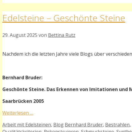
Edelsteine – Geschönte Steine
29. August 2025
von
Bettina Rutz
Nachdem ich die letzten Jahre viele Blogs über verschieden
Bernhard Bruder:
Geschönte Steine. Das Erkennen von Imitationen und M
Saarbrücken 2005
Weiterlesen …
Kategorien
Schlagwörter
Arbeit mit Edelsteinen
,
Blog
Bernhard Bruder
,
Bestrahlen
,
Qualitätskriterien
,
Rekonstruieren
,
Schmucksteine
,
Synthe