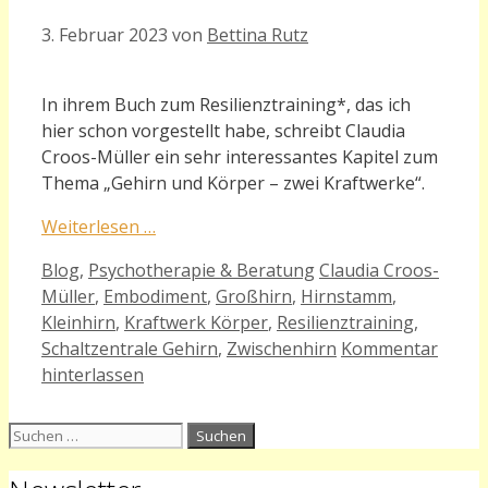
3. Februar 2023
von
Bettina Rutz
In ihrem Buch zum Resilienztraining*, das ich
hier schon vorgestellt habe, schreibt Claudia
Croos-Müller ein sehr interessantes Kapitel zum
Thema „Gehirn und Körper – zwei Kraftwerke“.
Weiterlesen …
Kategorien
Schlagwörter
Blog
,
Psychotherapie & Beratung
Claudia Croos-
Müller
,
Embodiment
,
Großhirn
,
Hirnstamm
,
Kleinhirn
,
Kraftwerk Körper
,
Resilienztraining
,
Schaltzentrale Gehirn
,
Zwischenhirn
Kommentar
hinterlassen
Suchen
nach: