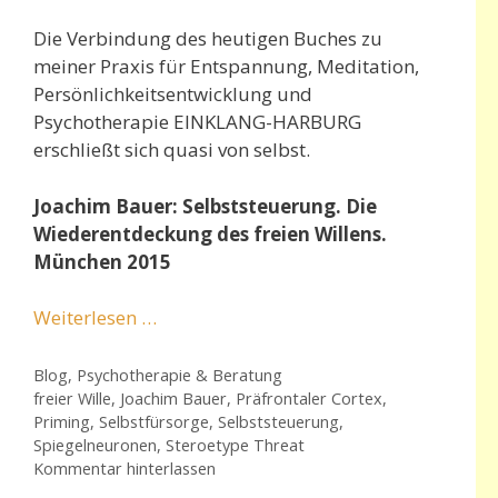
Die Verbindung des heutigen Buches zu
meiner Praxis für Entspannung, Meditation,
Persönlichkeitsentwicklung und
Psychotherapie EINKLANG-HARBURG
erschließt sich quasi von selbst.
Joachim Bauer:
Selbststeuerung. Die
Wiederentdeckung des freien Willens.
München 2015
Weiterlesen …
Kategorien
Blog
,
Psychotherapie & Beratung
Schlagwörter
freier Wille
,
Joachim Bauer
,
Präfrontaler Cortex
,
Priming
,
Selbstfürsorge
,
Selbststeuerung
,
Spiegelneuronen
,
Steroetype Threat
Kommentar hinterlassen