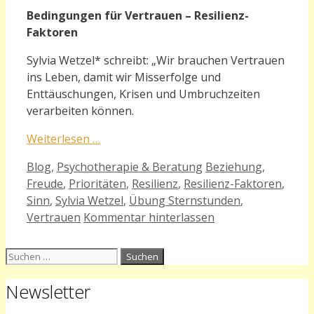
Bedingungen für Vertrauen – Resilienz-
Faktoren
Sylvia Wetzel* schreibt: „Wir brauchen Vertrauen
ins Leben, damit wir Misserfolge und
Enttäuschungen, Krisen und Umbruchzeiten
verarbeiten können.
Weiterlesen …
Kategorien
Schlagwörter
Blog
,
Psychotherapie & Beratung
Beziehung
,
Freude
,
Prioritäten
,
Resilienz
,
Resilienz-Faktoren
,
Sinn
,
Sylvia Wetzel
,
Übung Sternstunden
,
Vertrauen
Kommentar hinterlassen
Suchen
nach:
Newsletter