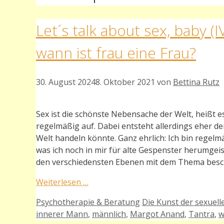
Let´s talk about sex, baby 
wann ist frau eine Frau?
30. August 2024
8. Oktober 2021
von
Bettina Rutz
Sex ist die schönste Nebensache der Welt, heißt es
regelmäßig auf. Dabei entsteht allerdings eher d
Welt handeln könnte. Ganz ehrlich: Ich bin regel
was ich noch in mir für alte Gespenster herumgeist
den verschiedensten Ebenen mit dem Thema beschäf
Weiterlesen …
Kategorien
Schlagwörter
Psychotherapie & Beratung
Die Kunst der sexuell
innerer Mann
,
männlich
,
Margot Anand
,
Tantra
,
w