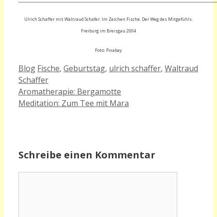
Ulrich Schaffer mit Waltraud Schafer: Im Zeichen Fische. Der Weg des Mitgefühls.
Freiburg im Breisgau 2004
Foto: Pixabay
Kategorien
Schlagwörter
Blog
Fische
,
Geburtstag
,
ulrich schaffer
,
Waltraud
Schaffer
Aromatherapie: Bergamotte
Meditation: Zum Tee mit Mara
Schreibe einen Kommentar
Kommentar