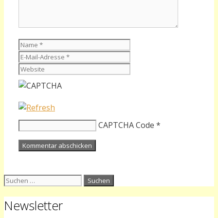
Name
E-
Mail-
Website
Adresse
CAPTCHA Code
*
Suchen
nach:
Newsletter