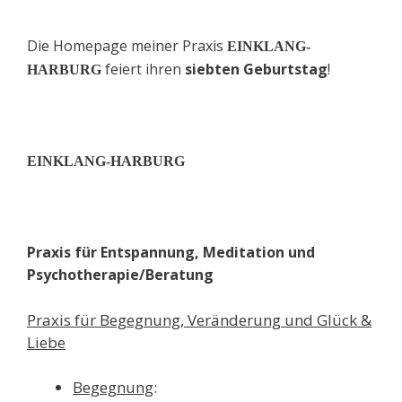
Die Homepage
meiner
Praxis
EINKLANG-
feiert
i
hren
siebt
en
Geburtstag
!
HARBURG
EINKLANG-HARBURG
Praxis für Entspannung, Meditation und
Psychotherapie/Beratung
Praxis für Begegnung, Veränderung und Glück &
Liebe
Begegnung
: