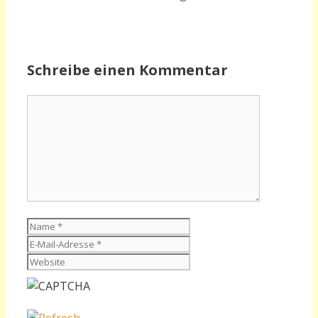
Schreibe einen Kommentar
Kommentar
Name
E-
Mail-
Website
Adresse