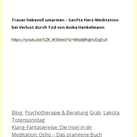
Trauer liebevoll umarmen – Sanfte Herz-Meditation
bei Verlust durch Tod von Anika Henkelmann
:
https://youtu.be/5ZK_tK93woI?si=Wtq0JiRqJnUDgSsX
Kategorien
Schlagwörter
Blog
,
Psychotherapie & Beratung
Grab
,
Lakota
,
Totensonntag
Klang-Fantasiereise: Die Insel in dir
Meditation: Osho – Das orangene Buch