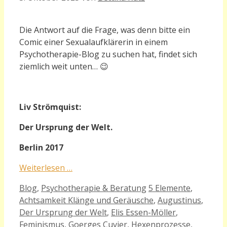
D
ie Antwort auf die Frage, was denn bitte ein
Comic einer Sexualaufklärerin in einem
Psychotherapie-Blog zu suchen hat, findet sich
ziemlich weit unten… 😉
L
iv Strömquist:
Der Ursprung der Welt.
Berlin 2017
Weiterlesen …
Kategorien
Schlagwörter
Blog
,
Psychotherapie & Beratung
5 Elemente
,
Achtsamkeit Klänge und Geräusche
,
Augustinus
,
Der Ursprung der Welt
,
Elis Essen-Möller
,
Feminismus
,
Goerges Cuvier
,
Hexenprozesse
,