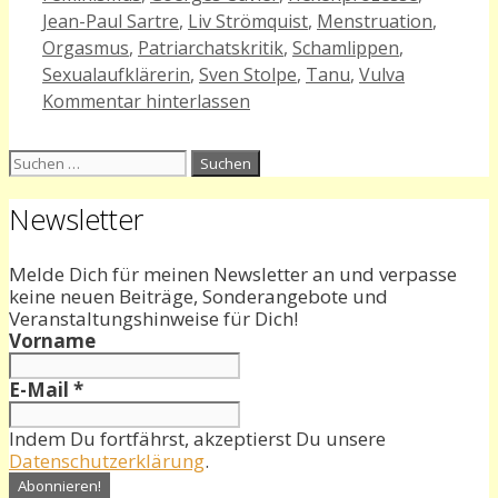
Jean-Paul Sartre
,
Liv Strömquist
,
Menstruation
,
Orgasmus
,
Patriarchatskritik
,
Schamlippen
,
Sexualaufklärerin
,
Sven Stolpe
,
Tanu
,
Vulva
Kommentar hinterlassen
Suchen
nach:
Newsletter
Melde Dich für meinen Newsletter an und verpasse
keine neuen Beiträge, Sonderangebote und
Veranstaltungshinweise für Dich!
Vorname
E-Mail
*
Indem Du fortfährst, akzeptierst Du unsere
Datenschutzerklärung
.