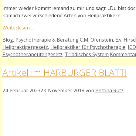
Immer wieder kommt jemand zu mir und sagt: „Du bist doch H
nämlich zwei verschiedene Arten von Heilpraktikern:
Weiterlesen …
Kategorien
Schlagwörter
Blog
,
Psychotherapie & Beratung
C.M. Ofenstein
,
E.v. Hir
Heilpraktigergesetz
,
Heilpraktiker für Psychotherapie
,
ICD
Psychotherapeutengesetz
,
Triadisches System
Kommentar 
Artikel im HARBURGER BLATT!
24. Februar 2023
23. November 2018
von
Bettina Rutz