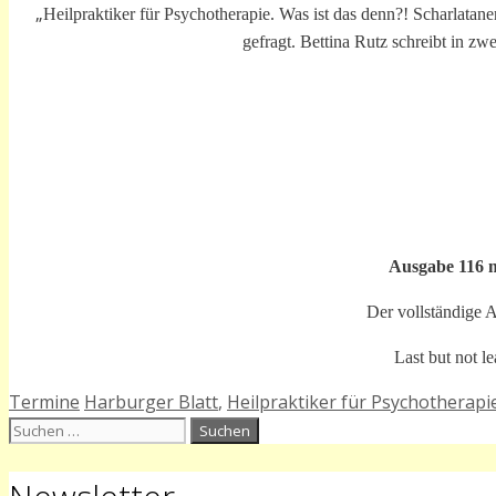
„
Heilpraktiker für Psychotherapie. Was ist das denn?! Scharlatan
gefragt. Bettina Rutz schreibt in z
Ausgabe 116 m
Der vollständige A
Last but not l
Kategorien
Schlagwörter
Termine
Harburger Blatt
,
Heilpraktiker für Psychotherapi
Suchen
nach: