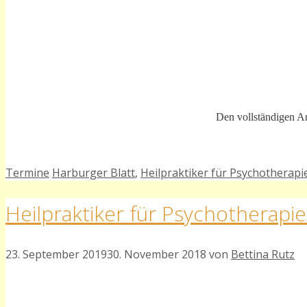
Den vollständigen Art
Kategorien
Schlagwörter
Termine
Harburger Blatt
,
Heilpraktiker für Psychotherapi
Heilpraktiker für Psychotherapie
23. September 2019
30. November 2018
von
Bettina Rutz