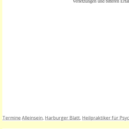
Verletzungen und bitteren Erfa
Kategorien
Schlagwörter
Termine
Alleinsein
,
Harburger Blatt
,
Heilpraktiker für Psy