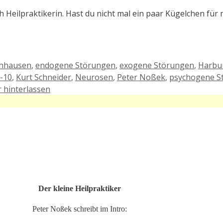
eilpraktikerin. Hast du nicht mal ein paar Kügelchen für mi
schhausen
,
endogene Störungen
,
exogene Störungen
,
Harbur
-10
,
Kurt Schneider
,
Neurosen
,
Peter Noßek
,
psychogene S
hinterlassen
Der kleine Heilpraktiker
Peter Noßek schreibt im Intro: