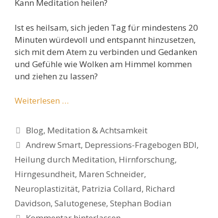
Kann Meditation heilen?
Ist es heilsam, sich jeden Tag für mindestens 20
Minuten würdevoll und entspannt hinzusetzen,
sich mit dem Atem zu verbinden und Gedanken
und Gefühle wie Wolken am Himmel kommen
und ziehen zu lassen?
Weiterlesen …
Kategorien
Blog
,
Meditation & Achtsamkeit
Schlagwörter
Andrew Smart
,
Depressions-Fragebogen BDI
,
Heilung durch Meditation
,
Hirnforschung
,
Hirngesundheit
,
Maren Schneider
,
Neuroplastizität
,
Patrizia Collard
,
Richard
Davidson
,
Salutogenese
,
Stephan Bodian
Kommentar hinterlassen