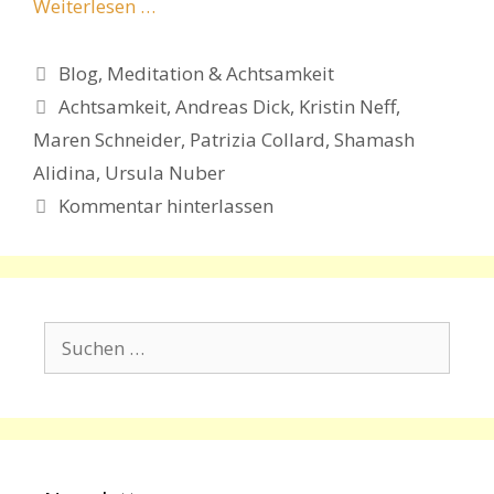
Weiterlesen …
Kategorien
Blog
,
Meditation & Achtsamkeit
Schlagwörter
Achtsamkeit
,
Andreas Dick
,
Kristin Neff
,
Maren Schneider
,
Patrizia Collard
,
Shamash
Alidina
,
Ursula Nuber
Kommentar hinterlassen
Suchen
nach: