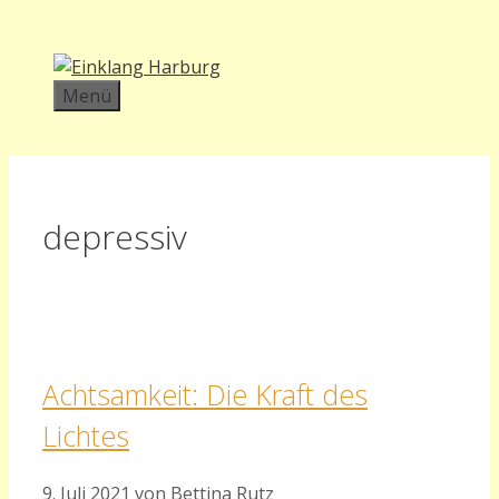
Zum
Inhalt
springen
Menü
depressiv
Achtsamkeit: Die Kraft des
Lichtes
9. Juli 2021
von
Bettina Rutz