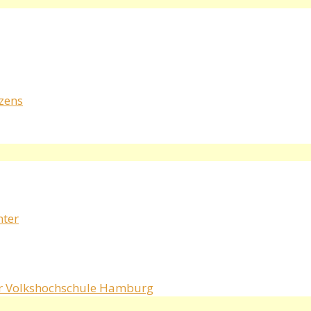
rzens
nter
r Volkshochschule Hamburg