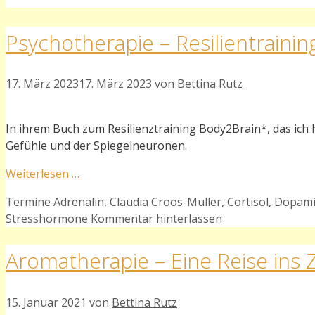
Psychotherapie – Resilientraini
17. März 2023
17. März 2023
von
Bettina Rutz
In ihrem Buch zum Resilienztraining Body2Brain*, das ich h
Gefühle und der Spiegelneuronen.
Weiterlesen …
Kategorien
Schlagwörter
Termine
Adrenalin
,
Claudia Croos-Müller
,
Cortisol
,
Dopam
Stresshormone
Kommentar hinterlassen
Aromatherapie – Eine Reise ins
15. Januar 2021
von
Bettina Rutz