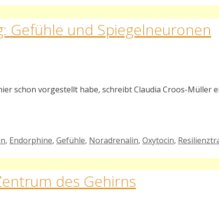
ng: Gefühle und Spiegelneuronen
ier schon vorgestellt habe, schreibt Claudia Croos-Müller ei
in
,
Endorphine
,
Gefühle
,
Noradrenalin
,
Oxytocin
,
Resilienztr
 Zentrum des Gehirns