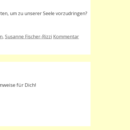
en, um zu unserer Seele vorzudringen?
in
,
Susanne Fischer-Rizzi
Kommentar
weise für Dich!