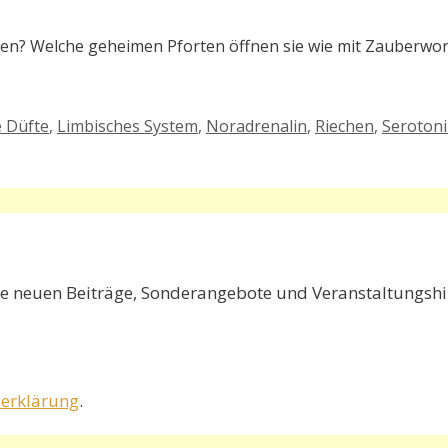
? Welche geheimen Pforten öffnen sie wie mit Zauberwort
 Düfte
,
Limbisches System
,
Noradrenalin
,
Riechen
,
Seroton
e neuen Beiträge, Sonderangebote und Veranstaltungshin
erklärung
.