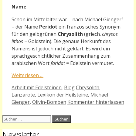
Name
1
Schon im Mittelalter war – nach Michael Gienger
– der Name
Peridot
ein französisches Synonym
für den gelbgrünen
Chrysolith
(griech.
chrysos
lithos
= Goldstein). Die genaue Herkunft des
Namens ist jedoch nicht geklärt. Es wird ein
sprachgeschichtlicher Zusammenhang zum
arabischen Wort
faridat
= Edelstein vermutet.
Weiterlesen …
Kategorien
Schlagwörter
Arbeit mit Edelsteinen
,
Blog
Chrysolith
,
Lanzarote
,
Lexikon der Heilsteine
,
Michael
Gienger
,
Olivin-Bomben
Kommentar hinterlassen
Suchen
nach:
Newsletter