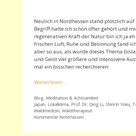
Neulich in Nordhessen stand plötzlich a
Begriff hatte ich schon öfter gehört und m
regenerativen Kraft der Natur bin ich ja 
frischen Luft, Ruhe und Besinnung fand ic
aber so aus, als wurde dieses Thema bisl
und Geist viel größere und intensivere A
mal ein bisschen recherchieren:
Weiterlesen …
Kategorien
Blog
,
Meditation & Achtsamkeit
Schlagwörter
Japan
,
Lokalklima
,
Prof. Dr. Qing Li
,
Shinrin Yoku
,
T
Waldmedizin
,
Waldtherapeut
Kommentar hinterlassen