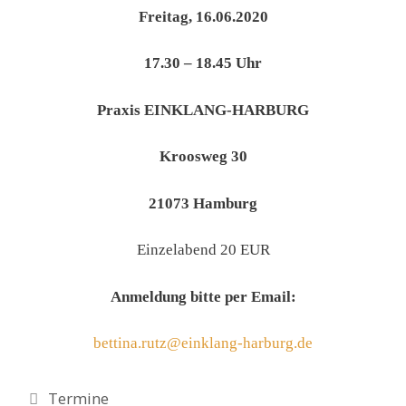
Freitag, 16.06.2020
17.30 – 18.45 Uhr
Praxis EINKLANG-HARBURG
Kroosweg 30
21073 Hamburg
Einzelabend 20 EUR
A
nmeld
ung b
itte per Email:
bettina.rutz
@
einklang-harburg.de
Kategorien
Termine