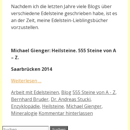
Nachdem ich die letzten Jahre viele Blogs über
verschiedene Edelsteine geschrieben habe, ist es
an der Zeit, meine Edelstein-Lieblingsbücher
vorzustellen.
Michael Gienger:
Heilsteine. 555 Steine von A
– Z.
Saarbrücken 2014
Weiterlesen …
Kategorien
Schlagwörter
Arbeit mit Edelsteinen
,
Blog
555 Steine von A - Z
,
Bernhard Bruder
,
Dr. Andreas Stucki
,
Enzyklopädie
,
Heilsteine
,
Michael Gienger
,
Mineralogie
Kommentar hinterlassen
Suchen