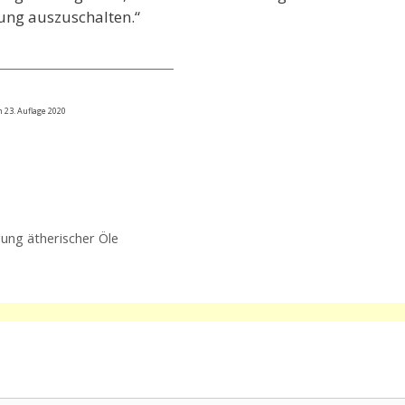
dung auszuschalten.“
________________________________________________
 23. Auflage 2020
dung ätherischer Öle