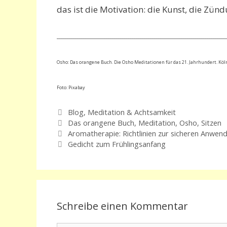
das ist die Motivation: die Kunst, die Zün
____________________________________________________________________________________
Osho: Das orangene Buch. Die Osho Meditationen für das 21. Jahrhundert. Köln
Foto: Pixabay
Kategorien
Blog
,
Meditation & Achtsamkeit
Schlagwörter
Das orangene Buch
,
Meditation
,
Osho
,
Sitzen
Aromatherapie: Richtlinien zur sicheren Anwen
Gedicht zum Frühlingsanfang
Schreibe einen Kommentar