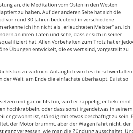
eistung an, die Meditation vom Osten in den Westen
aptiert zu haben. Auf der anderen Seite hat sich die
od vor rund 30 Jahren bedeutend in verschiedene
 erkenne ich ihn nicht als „erleuchteten Meister“ an. Ich
dern an ihren Taten und sehe, dass er sich in seiner
ualifiziert hat. Allen Vorbehalten zum Trotz hat er jedo
ne Übungen entwickelt, die es wert sind, vorgestellt zu
ichtstun zu widmen. Anfänglich wird es dir schwerfallen
n der Welt, am Ende die einfachste überhaupt. Es ist so
setzen und gar nichts tun, wird er zappelig; er bekommt
en hochkrabbeln, oder dass sonst irgendetwas in seinem
il er gewohnt ist, ständig mit etwas beschäftigt zu sein. 
altet, der Motor brummt, aber der Wagen fährt nicht, der
st ganz vergessen, wie man die Zündung ausschaltet. Un