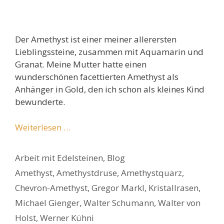
Der Amethyst ist einer meiner allerersten
Lieblingssteine, zusammen mit Aquamarin und
Granat. Meine Mutter hatte einen
wunderschönen facettierten Amethyst als
Anhänger in Gold, den ich schon als kleines Kind
bewunderte.
Weiterlesen …
Kategorien
Arbeit mit Edelsteinen
,
Blog
Schlagwörter
Amethyst
,
Amethystdruse
,
Amethystquarz
,
Chevron-Amethyst
,
Gregor Markl
,
Kristallrasen
,
Michael Gienger
,
Walter Schumann
,
Walter von
Holst
,
Werner Kühni