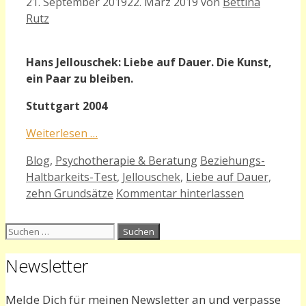
21. September 2019
22. März 2019
von
Bettina
Rutz
Hans Jellouschek: Liebe auf Dauer. Die Kunst,
ein Paar zu bleiben.
Stuttgart 2004
Weiterlesen …
Kategorien
Schlagwörter
Blog
,
Psychotherapie & Beratung
Beziehungs-
Haltbarkeits-Test
,
Jellouschek
,
Liebe auf Dauer
,
zehn Grundsätze
Kommentar hinterlassen
Suchen
nach:
Newsletter
Melde Dich für meinen Newsletter an und verpasse