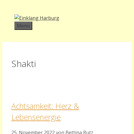
Zum
Inhalt
springen
Menü
Shakti
Achtsamkeit: Herz &
Lebensenergie
25. November 2022
von
Bettina Rutz