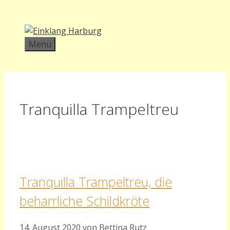
Zum
Inhalt
springen
Menü
Tranquilla Trampeltreu
Tranquilla Trampeltreu, die
beharrliche Schildkröte
14. August 2020
von
Bettina Rutz