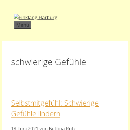
Zum
Inhalt
springen
Menü
schwierige Gefühle
Selbstmitgefühl: Schwierige
Gefühle lindern
18. Juni 2021
von
Bettina Rutz