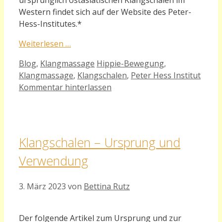
ursprünglich ostasiatischen Klangschalen im
Western findet sich auf der Website des Peter-
Hess-Institutes.*
Weiterlesen …
Kategorien
Schlagwörter
Blog
,
Klangmassage
Hippie-Bewegung
,
Klangmassage
,
Klangschalen
,
Peter Hess Institut
Kommentar hinterlassen
Klangschalen – Ursprung und
Verwendung
3. März 2023
von
Bettina Rutz
Der folgende Artikel zum Ursprung und zur