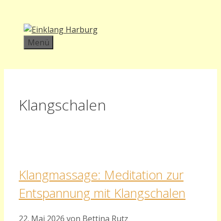
Zum
Inhalt
springen
Menü
Klangschalen
Klangmassage: Meditation zur
Entspannung mit Klangschalen
22. Mai 2026
von
Bettina Rutz