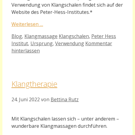
Verwendung von Klangschalen findet sich auf der
Website des Peter-Hess-Institutes.*
Weiterlesen …
Kategorien
Schlagwörter
Blog
,
Klangmassage
Klangschalen
,
Peter Hess
Institut
,
Ursprung
,
Verwendung
Kommentar
hinterlassen
Klangtherapie
24. Juni 2022
von
Bettina Rutz
Mit Klangschalen lassen sich – unter anderem –
wunderbare Klangmassagen durchführen.