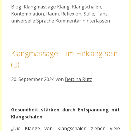
Kategorien
Schlagwörter
Blog
,
Klangmassage
Klang
,
Klangschalen
,
Kontemplation
,
Raum
,
Reflexion
,
Stille
,
Tanz
,
universelle Sprache
Kommentar hinterlassen
Klangmassage – Im Einklang sein
(II)
20. September 2024
von
Bettina Rutz
Gesundheit stärken durch Entspannung mit
Klangschalen
„
Die Klänge von Klangschalen ziehen viele