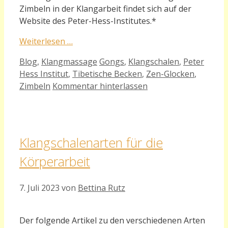
Zimbeln in der Klangarbeit findet sich auf der
Website des Peter-Hess-Institutes.*
Weiterlesen …
Kategorien
Schlagwörter
Blog
,
Klangmassage
Gongs
,
Klangschalen
,
Peter
Hess Institut
,
Tibetische Becken
,
Zen-Glocken
,
Zimbeln
Kommentar hinterlassen
Klangschalenarten für die
Körperarbeit
7. Juli 2023
von
Bettina Rutz
Der folgende Artikel zu den verschiedenen Arten