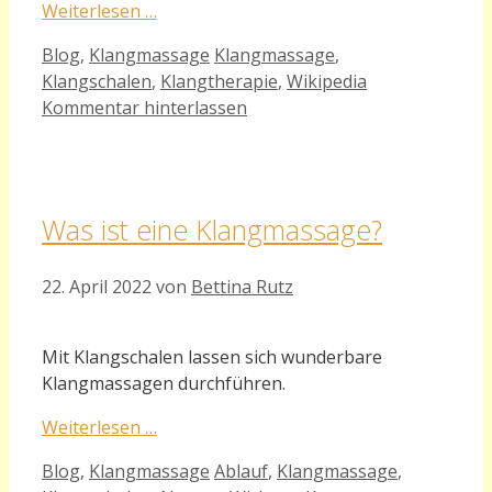
Weiterlesen …
Kategorien
Schlagwörter
Blog
,
Klangmassage
Klangmassage
,
Klangschalen
,
Klangtherapie
,
Wikipedia
Kommentar hinterlassen
Was ist eine Klangmassage?
22. April 2022
von
Bettina Rutz
Mit Klangschalen lassen sich wunderbare
Klangmassagen durchführen.
Weiterlesen …
Kategorien
Schlagwörter
Blog
,
Klangmassage
Ablauf
,
Klangmassage
,