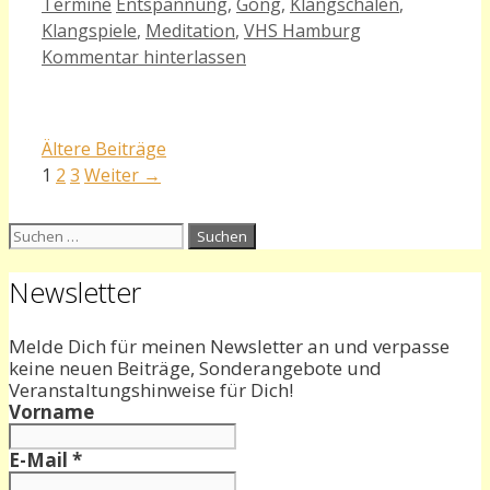
Kategorien
Schlagwörter
Termine
Entspannung
,
Gong
,
Klangschalen
,
Klangspiele
,
Meditation
,
VHS Hamburg
Kommentar hinterlassen
Ältere Beiträge
Seite
Seite
Seite
1
2
3
Weiter
→
Suchen
nach:
Newsletter
Melde Dich für meinen Newsletter an und verpasse
keine neuen Beiträge, Sonderangebote und
Veranstaltungshinweise für Dich!
Vorname
E-Mail
*