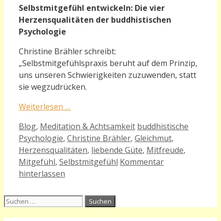
Selbstmitgefühl entwickeln:
Die vier
Herzensqualitäten der buddhistischen
Psychologie
Christine Brähler schreibt:
„Selbstmitgefühlspraxis beruht auf dem Prinzip,
uns unseren Schwierigkeiten zuzuwenden, statt
sie wegzudrücken.
Weiterlesen …
Kategorien
Schlagwörter
Blog
,
Meditation & Achtsamkeit
buddhistische
Psychologie
,
Christine Brähler
,
Gleichmut
,
Herzensqualitäten
,
liebende Güte
,
Mitfreude
,
Mitgefühl
,
Selbstmitgefühl
Kommentar
hinterlassen
Suchen
nach: